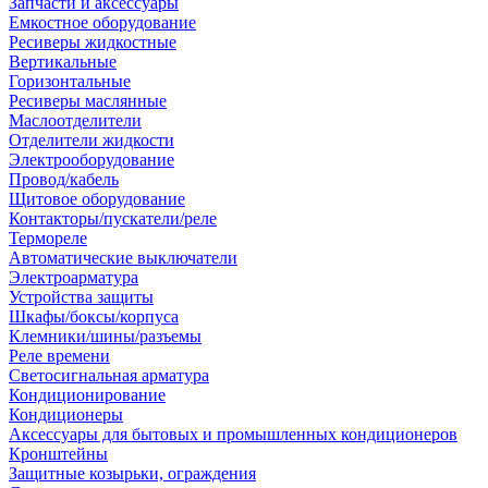
Запчасти и аксессуары
Емкостное оборудование
Ресиверы жидкостные
Вертикальные
Горизонтальные
Ресиверы маслянные
Маслоотделители
Отделители жидкости
Электрооборудование
Провод/кабель
Щитовое оборудование
Контакторы/пускатели/реле
Термореле
Автоматические выключатели
Электроарматура
Устройства защиты
Шкафы/боксы/корпуса
Клемники/шины/разъемы
Реле времени
Светосигнальная арматура
Кондиционирование
Кондиционеры
Аксессуары для бытовых и промышленных кондиционеров
Кронштейны
Защитные козырьки, ограждения