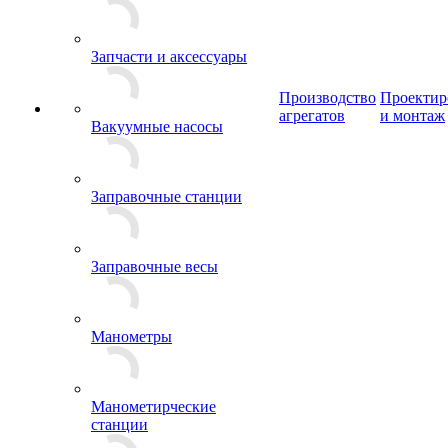
Запчасти и аксессуары
Производство
Проектир
агрегатов
и монтаж
Вакуумные насосы
Заправочные станции
Заправочные весы
Манометры
Манометирческие
станции