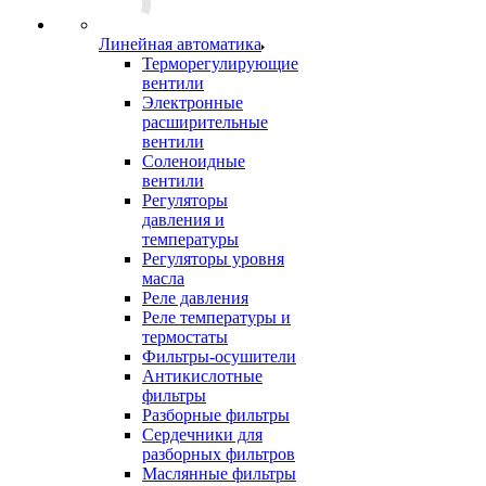
Линейная автоматика
Терморегулирующие
вентили
Электронные
расширительные
вентили
Соленоидные
вентили
Регуляторы
давления и
температуры
Регуляторы уровня
масла
Реле давления
Реле температуры и
термостаты
Фильтры-осушители
Антикислотные
фильтры
Разборные фильтры
Сердечники для
разборных фильтров
Маслянные фильтры