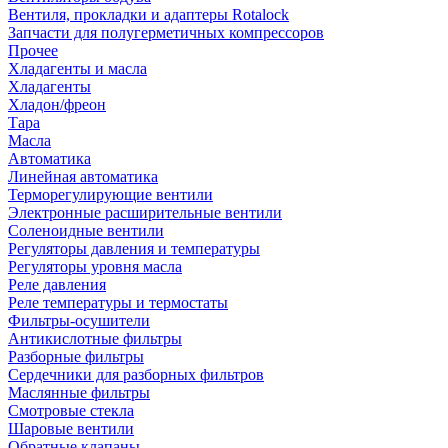
Вентиля, прокладки и адаптеры Rotalock
Запчасти для полугерметичных компрессоров
Прочее
Хладагенты и масла
Хладагенты
Хладон/фреон
Тара
Масла
Автоматика
Линейная автоматика
Терморегулирующие вентили
Электронные расширительные вентили
Соленоидные вентили
Регуляторы давления и температуры
Регуляторы уровня масла
Реле давления
Реле температуры и термостаты
Фильтры-осушители
Антикислотные фильтры
Разборные фильтры
Сердечники для разборных фильтров
Маслянные фильтры
Смотровые стекла
Шаровые вентили
Обратные клапаны