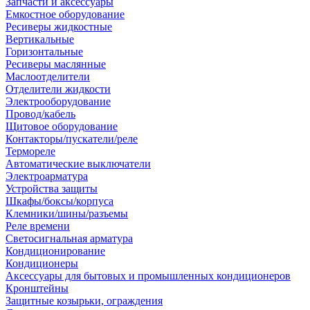
Запчасти и аксессуары
Емкостное оборудование
Ресиверы жидкостные
Вертикальные
Горизонтальные
Ресиверы маслянные
Маслоотделители
Отделители жидкости
Электрооборудование
Провод/кабель
Щитовое оборудование
Контакторы/пускатели/реле
Термореле
Автоматические выключатели
Электроарматура
Устройства защиты
Шкафы/боксы/корпуса
Клемники/шины/разъемы
Реле времени
Светосигнальная арматура
Кондиционирование
Кондиционеры
Аксессуары для бытовых и промышленных кондиционеров
Кронштейны
Защитные козырьки, ограждения