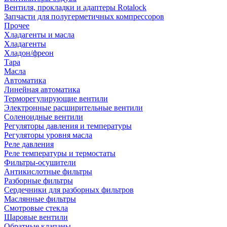
Вентиля, прокладки и адаптеры Rotalock
Запчасти для полугерметичных компрессоров
Прочее
Хладагенты и масла
Хладагенты
Хладон/фреон
Тара
Масла
Автоматика
Линейная автоматика
Терморегулирующие вентили
Электронные расширительные вентили
Соленоидные вентили
Регуляторы давления и температуры
Регуляторы уровня масла
Реле давления
Реле температуры и термостаты
Фильтры-осушители
Антикислотные фильтры
Разборные фильтры
Сердечники для разборных фильтров
Маслянные фильтры
Смотровые стекла
Шаровые вентили
Обратные клапаны