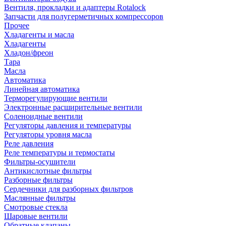
Вентиля, прокладки и адаптеры Rotalock
Запчасти для полугерметичных компрессоров
Прочее
Хладагенты и масла
Хладагенты
Хладон/фреон
Тара
Масла
Автоматика
Линейная автоматика
Терморегулирующие вентили
Электронные расширительные вентили
Соленоидные вентили
Регуляторы давления и температуры
Регуляторы уровня масла
Реле давления
Реле температуры и термостаты
Фильтры-осушители
Антикислотные фильтры
Разборные фильтры
Сердечники для разборных фильтров
Маслянные фильтры
Смотровые стекла
Шаровые вентили
Обратные клапаны