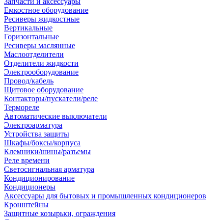
Запчасти и аксессуары
Емкостное оборудование
Ресиверы жидкостные
Вертикальные
Горизонтальные
Ресиверы маслянные
Маслоотделители
Отделители жидкости
Электрооборудование
Провод/кабель
Щитовое оборудование
Контакторы/пускатели/реле
Термореле
Автоматические выключатели
Электроарматура
Устройства защиты
Шкафы/боксы/корпуса
Клемники/шины/разъемы
Реле времени
Светосигнальная арматура
Кондиционирование
Кондиционеры
Аксессуары для бытовых и промышленных кондиционеров
Кронштейны
Защитные козырьки, ограждения