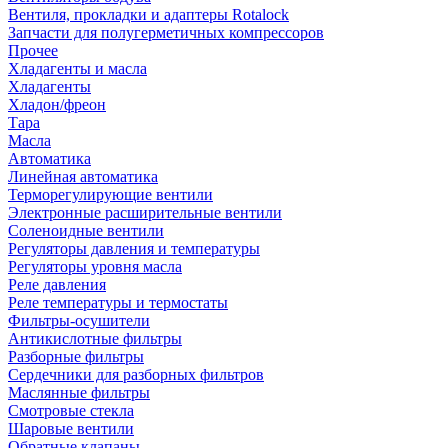
Вентиля, прокладки и адаптеры Rotalock
Запчасти для полугерметичных компрессоров
Прочее
Хладагенты и масла
Хладагенты
Хладон/фреон
Тара
Масла
Автоматика
Линейная автоматика
Терморегулирующие вентили
Электронные расширительные вентили
Соленоидные вентили
Регуляторы давления и температуры
Регуляторы уровня масла
Реле давления
Реле температуры и термостаты
Фильтры-осушители
Антикислотные фильтры
Разборные фильтры
Сердечники для разборных фильтров
Маслянные фильтры
Смотровые стекла
Шаровые вентили
Обратные клапаны