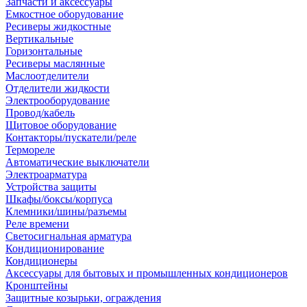
Запчасти и аксессуары
Емкостное оборудование
Ресиверы жидкостные
Вертикальные
Горизонтальные
Ресиверы маслянные
Маслоотделители
Отделители жидкости
Электрооборудование
Провод/кабель
Щитовое оборудование
Контакторы/пускатели/реле
Термореле
Автоматические выключатели
Электроарматура
Устройства защиты
Шкафы/боксы/корпуса
Клемники/шины/разъемы
Реле времени
Светосигнальная арматура
Кондиционирование
Кондиционеры
Аксессуары для бытовых и промышленных кондиционеров
Кронштейны
Защитные козырьки, ограждения