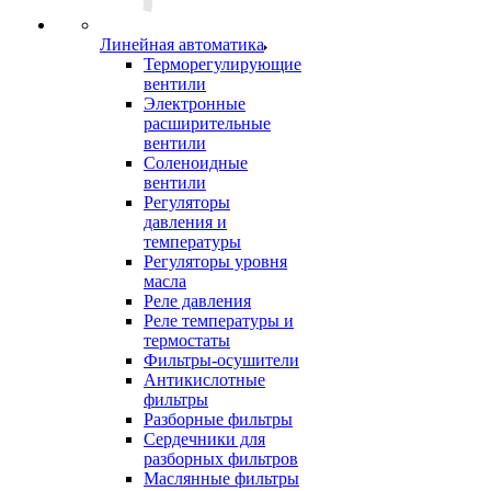
Линейная автоматика
Терморегулирующие
вентили
Электронные
расширительные
вентили
Соленоидные
вентили
Регуляторы
давления и
температуры
Регуляторы уровня
масла
Реле давления
Реле температуры и
термостаты
Фильтры-осушители
Антикислотные
фильтры
Разборные фильтры
Сердечники для
разборных фильтров
Маслянные фильтры