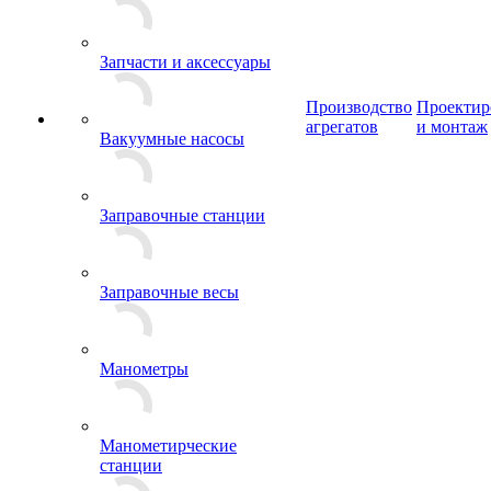
Запчасти и аксессуары
Производство
Проектир
агрегатов
и монтаж
Вакуумные насосы
Заправочные станции
Заправочные весы
Манометры
Манометирческие
станции