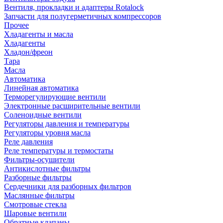
Вентиля, прокладки и адаптеры Rotalock
Запчасти для полугерметичных компрессоров
Прочее
Хладагенты и масла
Хладагенты
Хладон/фреон
Тара
Масла
Автоматика
Линейная автоматика
Терморегулирующие вентили
Электронные расширительные вентили
Соленоидные вентили
Регуляторы давления и температуры
Регуляторы уровня масла
Реле давления
Реле температуры и термостаты
Фильтры-осушители
Антикислотные фильтры
Разборные фильтры
Сердечники для разборных фильтров
Маслянные фильтры
Смотровые стекла
Шаровые вентили
Обратные клапаны