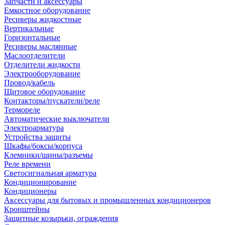
Запчасти и аксессуары
Емкостное оборудование
Ресиверы жидкостные
Вертикальные
Горизонтальные
Ресиверы маслянные
Маслоотделители
Отделители жидкости
Электрооборудование
Провод/кабель
Щитовое оборудование
Контакторы/пускатели/реле
Термореле
Автоматические выключатели
Электроарматура
Устройства защиты
Шкафы/боксы/корпуса
Клемники/шины/разъемы
Реле времени
Светосигнальная арматура
Кондиционирование
Кондиционеры
Аксессуары для бытовых и промышленных кондиционеров
Кронштейны
Защитные козырьки, ограждения