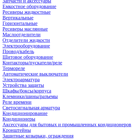
Запчасти и аксессуары
Емкостное оборудование
Ресиверы жидкостные
Вертикальные
Горизонтальные
Ресиверы маслянные
Маслоотделители
Отделители жидкости
Электрооборудование
Провод/кабель
Щитовое оборудование
Контакторы/пускатели/реле
Термореле
Автоматические выключатели
Электроарматура
Устройства защиты
Шкафы/боксы/корпуса
Клемники/шины/разъемы
Реле времени
Светосигнальная арматура
Кондиционирование
Кондиционеры
Аксессуары для бытовых и промышленных кондиционеров
Кронштейны
Защитные козырьки, ограждения