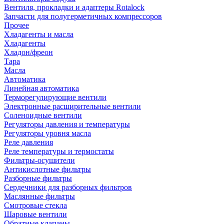
Вентиля, прокладки и адаптеры Rotalock
Запчасти для полугерметичных компрессоров
Прочее
Хладагенты и масла
Хладагенты
Хладон/фреон
Тара
Масла
Автоматика
Линейная автоматика
Терморегулирующие вентили
Электронные расширительные вентили
Соленоидные вентили
Регуляторы давления и температуры
Регуляторы уровня масла
Реле давления
Реле температуры и термостаты
Фильтры-осушители
Антикислотные фильтры
Разборные фильтры
Сердечники для разборных фильтров
Маслянные фильтры
Смотровые стекла
Шаровые вентили
Обратные клапаны