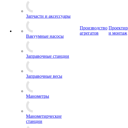
Запчасти и аксессуары
Производство
Проектир
агрегатов
и монтаж
Вакуумные насосы
Заправочные станции
Заправочные весы
Манометры
Манометирческие
станции