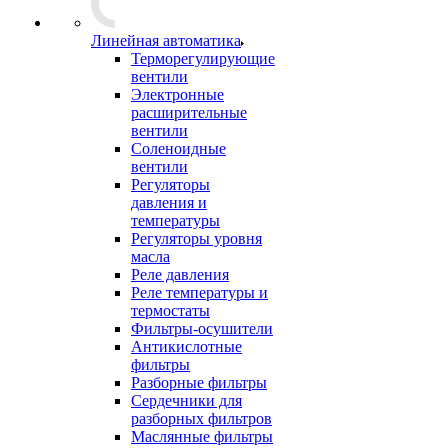
Линейная автоматика
Терморегулирующие
вентили
Электронные
расширительные
вентили
Соленоидные
вентили
Регуляторы
давления и
температуры
Регуляторы уровня
масла
Реле давления
Реле температуры и
термостаты
Фильтры-осушители
Антикислотные
фильтры
Разборные фильтры
Сердечники для
разборных фильтров
Маслянные фильтры