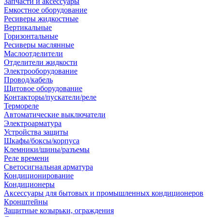
Запчасти и аксессуары
Емкостное оборудование
Ресиверы жидкостные
Вертикальные
Горизонтальные
Ресиверы маслянные
Маслоотделители
Отделители жидкости
Электрооборудование
Провод/кабель
Щитовое оборудование
Контакторы/пускатели/реле
Термореле
Автоматические выключатели
Электроарматура
Устройства защиты
Шкафы/боксы/корпуса
Клемники/шины/разъемы
Реле времени
Светосигнальная арматура
Кондиционирование
Кондиционеры
Аксессуары для бытовых и промышленных кондиционеров
Кронштейны
Защитные козырьки, ограждения