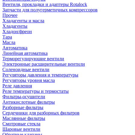
Вентиля, прокладки и адаптеры Rotalock
Запчасти для полугерметичных компрессоров
Прочее
Хладагенты и масла
Хладагенты
Хладон/фреон
Тара
Масла
Автоматика
Линейная автоматика
Терморегулирующие вентили
Электронные расширительные вентили
Соленоидные вентили
Регуляторы давления и температуры
Регуляторы уровня масла
Реле давления
Реле температуры и термостаты
Фильтры-осушители
Антикислотные фильтры
Разборные фильтры
Сердечники для разборных фильтров
Маслянные фильтры
Смотровые стекла
Шаровые вентили
Обратные клапаны