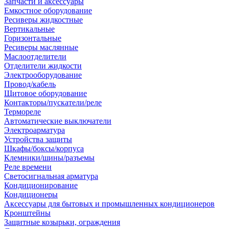
Запчасти и аксессуары
Емкостное оборудование
Ресиверы жидкостные
Вертикальные
Горизонтальные
Ресиверы маслянные
Маслоотделители
Отделители жидкости
Электрооборудование
Провод/кабель
Щитовое оборудование
Контакторы/пускатели/реле
Термореле
Автоматические выключатели
Электроарматура
Устройства защиты
Шкафы/боксы/корпуса
Клемники/шины/разъемы
Реле времени
Светосигнальная арматура
Кондиционирование
Кондиционеры
Аксессуары для бытовых и промышленных кондиционеров
Кронштейны
Защитные козырьки, ограждения