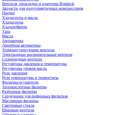
Вентиля, прокладки и адаптеры Rotalock
Запчасти для полугерметичных компрессоров
Прочее
Хладагенты и масла
Хладагенты
Хладон/фреон
Тара
Масла
Автоматика
Линейная автоматика
Терморегулирующие вентили
Электронные расширительные вентили
Соленоидные вентили
Регуляторы давления и температуры
Регуляторы уровня масла
Реле давления
Реле температуры и термостаты
Фильтры-осушители
Антикислотные фильтры
Разборные фильтры
Сердечники для разборных фильтров
Маслянные фильтры
Смотровые стекла
Шаровые вентили
Обратные клапаны