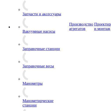
Запчасти и аксессуары
Производство
Проектир
агрегатов
и монтаж
Вакуумные насосы
Заправочные станции
Заправочные весы
Манометры
Манометирческие
станции