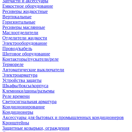
Запчасти и аксессуары
Емкостное оборудование
Ресиверы жидкостные
Вертикальные
Горизонтальные
Ресиверы маслянные
Маслоотделители
Отделители жидкости
Электрооборудование
Провод/кабель
Щитовое оборудование
Контакторы/пускатели/реле
Термореле
Автоматические выключатели
Электроарматура
Устройства защиты
Шкафы/боксы/корпуса
Клемники/шины/разъемы
Реле времени
Светосигнальная арматура
Кондиционирование
Кондиционеры
Аксессуары для бытовых и промышленных кондиционеров
Кронштейны
Защитные козырьки, ограждения