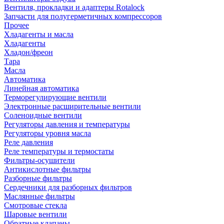
Вентиля, прокладки и адаптеры Rotalock
Запчасти для полугерметичных компрессоров
Прочее
Хладагенты и масла
Хладагенты
Хладон/фреон
Тара
Масла
Автоматика
Линейная автоматика
Терморегулирующие вентили
Электронные расширительные вентили
Соленоидные вентили
Регуляторы давления и температуры
Регуляторы уровня масла
Реле давления
Реле температуры и термостаты
Фильтры-осушители
Антикислотные фильтры
Разборные фильтры
Сердечники для разборных фильтров
Маслянные фильтры
Смотровые стекла
Шаровые вентили
Обратные клапаны