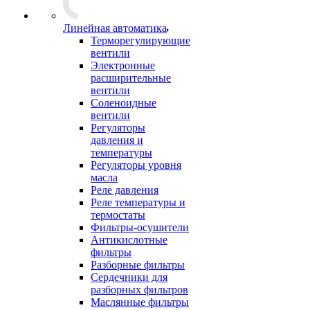
Линейная автоматика
Терморегулирующие
вентили
Электронные
расширительные
вентили
Соленоидные
вентили
Регуляторы
давления и
температуры
Регуляторы уровня
масла
Реле давления
Реле температуры и
термостаты
Фильтры-осушители
Антикислотные
фильтры
Разборные фильтры
Сердечники для
разборных фильтров
Маслянные фильтры