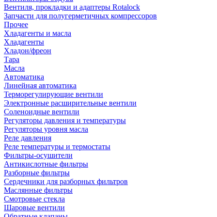
Вентиля, прокладки и адаптеры Rotalock
Запчасти для полугерметичных компрессоров
Прочее
Хладагенты и масла
Хладагенты
Хладон/фреон
Тара
Масла
Автоматика
Линейная автоматика
Терморегулирующие вентили
Электронные расширительные вентили
Соленоидные вентили
Регуляторы давления и температуры
Регуляторы уровня масла
Реле давления
Реле температуры и термостаты
Фильтры-осушители
Антикислотные фильтры
Разборные фильтры
Сердечники для разборных фильтров
Маслянные фильтры
Смотровые стекла
Шаровые вентили
Обратные клапаны