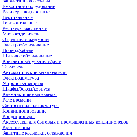
Запчасти и аксессуары
Емкостное оборудование
Ресиверы жидкостные
Вертикальные
Горизонтальные
Ресиверы маслянные
Маслоотделители
Отделители жидкости
Электрооборудование
Провод/кабель
Щитовое оборудование
Контакторы/пускатели/реле
Термореле
Автоматические выключатели
Электроарматура
Устройства защиты
Шкафы/боксы/корпуса
Клемники/шины/разъемы
Реле времени
Светосигнальная арматура
Кондиционирование
Кондиционеры
Аксессуары для бытовых и промышленных кондиционеров
Кронштейны
Защитные козырьки, ограждения