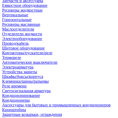
Запчасти и аксессуары
Емкостное оборудование
Ресиверы жидкостные
Вертикальные
Горизонтальные
Ресиверы маслянные
Маслоотделители
Отделители жидкости
Электрооборудование
Провод/кабель
Щитовое оборудование
Контакторы/пускатели/реле
Термореле
Автоматические выключатели
Электроарматура
Устройства защиты
Шкафы/боксы/корпуса
Клемники/шины/разъемы
Реле времени
Светосигнальная арматура
Кондиционирование
Кондиционеры
Аксессуары для бытовых и промышленных кондиционеров
Кронштейны
Защитные козырьки, ограждения