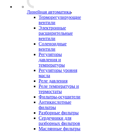
Линейная автоматика
Терморегулирующие
вентили
Электронные
расширительные
вентили
Соленоидные
вентили
Регуляторы
давления и
температуры
Регуляторы уровня
масла
Реле давления
Реле температуры и
термостаты
Фильтры-осушители
Антикислотные
фильтры
Разборные фильтры
Сердечники для
разборных фильтров
Маслянные фильтры