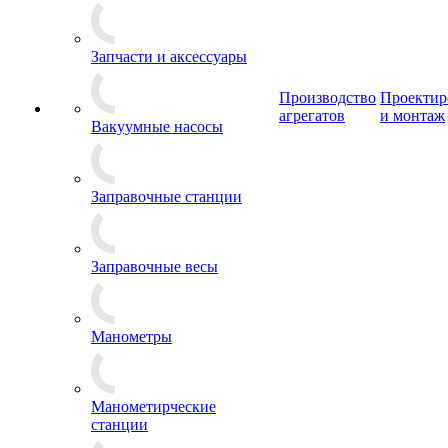
Запчасти и аксессуары
Производство
Проектир
агрегатов
и монтаж
Вакуумные насосы
Заправочные станции
Заправочные весы
Манометры
Манометирческие
станции