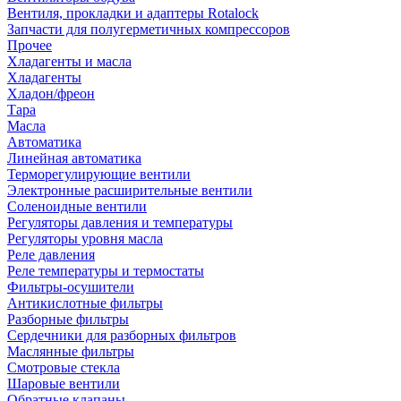
Вентиля, прокладки и адаптеры Rotalock
Запчасти для полугерметичных компрессоров
Прочее
Хладагенты и масла
Хладагенты
Хладон/фреон
Тара
Масла
Автоматика
Линейная автоматика
Терморегулирующие вентили
Электронные расширительные вентили
Соленоидные вентили
Регуляторы давления и температуры
Регуляторы уровня масла
Реле давления
Реле температуры и термостаты
Фильтры-осушители
Антикислотные фильтры
Разборные фильтры
Сердечники для разборных фильтров
Маслянные фильтры
Смотровые стекла
Шаровые вентили
Обратные клапаны