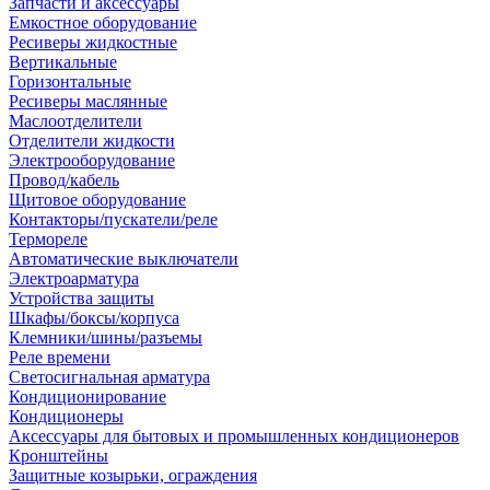
Запчасти и аксессуары
Емкостное оборудование
Ресиверы жидкостные
Вертикальные
Горизонтальные
Ресиверы маслянные
Маслоотделители
Отделители жидкости
Электрооборудование
Провод/кабель
Щитовое оборудование
Контакторы/пускатели/реле
Термореле
Автоматические выключатели
Электроарматура
Устройства защиты
Шкафы/боксы/корпуса
Клемники/шины/разъемы
Реле времени
Светосигнальная арматура
Кондиционирование
Кондиционеры
Аксессуары для бытовых и промышленных кондиционеров
Кронштейны
Защитные козырьки, ограждения