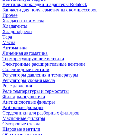
Вентиля, прокладки и адаптеры Rotalock
Запчасти для полугерметичных компрессоров
Прочее
Хладагенты и масла
Хладагенты
Хладон/фреон
Тара
Масла
Автоматика
Линейная автоматика
Терморегулирующие вентили
Электронные расширительные вентили
Соленоидные вентили
Регуляторы давления и температуры
Регуляторы уровня масла
Реле давления
Реле температуры и термостаты
Фильтры-осушители
Антикислотные фильтры
Разборные фильтры
Сердечники для разборных фильтров
Маслянные фильтры
Смотровые стекла
Шаровые вентили
Обратные клапаны