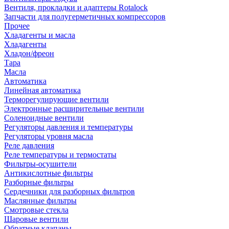
Вентиля, прокладки и адаптеры Rotalock
Запчасти для полугерметичных компрессоров
Прочее
Хладагенты и масла
Хладагенты
Хладон/фреон
Тара
Масла
Автоматика
Линейная автоматика
Терморегулирующие вентили
Электронные расширительные вентили
Соленоидные вентили
Регуляторы давления и температуры
Регуляторы уровня масла
Реле давления
Реле температуры и термостаты
Фильтры-осушители
Антикислотные фильтры
Разборные фильтры
Сердечники для разборных фильтров
Маслянные фильтры
Смотровые стекла
Шаровые вентили
Обратные клапаны