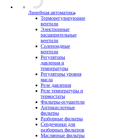
Линейная автоматика
Терморегулирующие
вентили
Электронные
расширительные
вентили
Соленоидные
вентили
Регуляторы
давления и
температуры
Регуляторы уровня
масла
Реле давления
Реле температуры и
термостаты
Фильтры-осушители
Антикислотные
фильтры
Разборные фильтры
Сердечники для
разборных фильтров
Маслянные фильтры