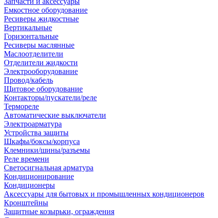
Запчасти и аксессуары
Емкостное оборудование
Ресиверы жидкостные
Вертикальные
Горизонтальные
Ресиверы маслянные
Маслоотделители
Отделители жидкости
Электрооборудование
Провод/кабель
Щитовое оборудование
Контакторы/пускатели/реле
Термореле
Автоматические выключатели
Электроарматура
Устройства защиты
Шкафы/боксы/корпуса
Клемники/шины/разъемы
Реле времени
Светосигнальная арматура
Кондиционирование
Кондиционеры
Аксессуары для бытовых и промышленных кондиционеров
Кронштейны
Защитные козырьки, ограждения