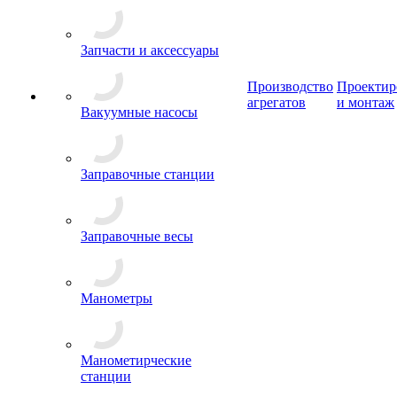
Запчасти и аксессуары
Производство
Проектир
агрегатов
и монтаж
Вакуумные насосы
Заправочные станции
Заправочные весы
Манометры
Манометирческие
станции