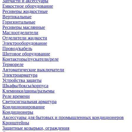
Запчасти и аксессуары
Емкостное оборудование
Ресиверы жидкостные
Вертикальные
Горизонтальные
Ресиверы маслянные
Маслоотделители
Отделители жидкости
Электрооборудование
Провод/кабель
Щитовое оборудование
Контакторы/пускатели/реле
Термореле
Автоматические выключатели
Электроарматура
Устройства защиты
Шкафы/боксы/корпуса
Клемники/шины/разъемы
Реле времени
Светосигнальная арматура
Кондиционирование
Кондиционеры
Аксессуары для бытовых и промышленных кондиционеров
Кронштейны
Защитные козырьки, ограждения