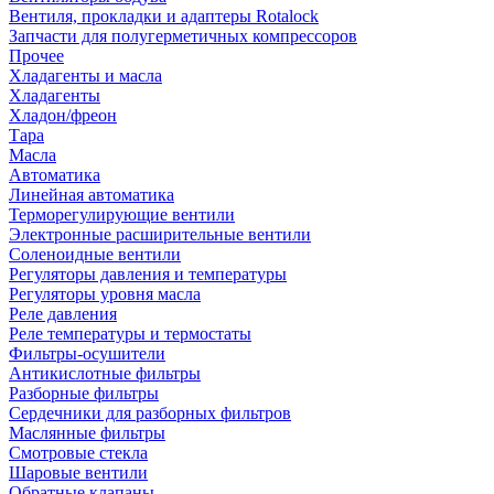
Вентиля, прокладки и адаптеры Rotalock
Запчасти для полугерметичных компрессоров
Прочее
Хладагенты и масла
Хладагенты
Хладон/фреон
Тара
Масла
Автоматика
Линейная автоматика
Терморегулирующие вентили
Электронные расширительные вентили
Соленоидные вентили
Регуляторы давления и температуры
Регуляторы уровня масла
Реле давления
Реле температуры и термостаты
Фильтры-осушители
Антикислотные фильтры
Разборные фильтры
Сердечники для разборных фильтров
Маслянные фильтры
Смотровые стекла
Шаровые вентили
Обратные клапаны