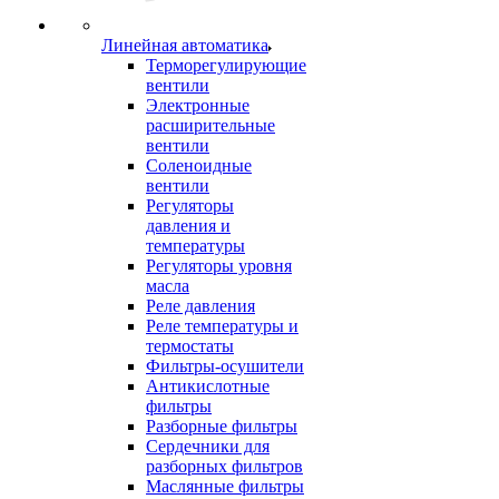
Линейная автоматика
Терморегулирующие
вентили
Электронные
расширительные
вентили
Соленоидные
вентили
Регуляторы
давления и
температуры
Регуляторы уровня
масла
Реле давления
Реле температуры и
термостаты
Фильтры-осушители
Антикислотные
фильтры
Разборные фильтры
Сердечники для
разборных фильтров
Маслянные фильтры