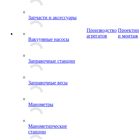
Запчасти и аксессуары
Производство
Проектир
агрегатов
и монтаж
Вакуумные насосы
Заправочные станции
Заправочные весы
Манометры
Манометирческие
станции