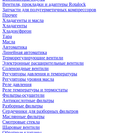
Вентиля, прокладки и адаптеры Rotalock
Запчасти для полугерметичных компрессоров
Прочее
Хладагенты и масла
Хладагенты
Хладон/фреон
Тара
Масла
Автоматика
Линейная автоматика
Терморегулирующие вентили
Электронные расширительные вентили
Соленоидные вентили
Регуляторы давления и температуры
Регуляторы уровня масла
Реле давления
Реле температуры и термостаты
Фильтры-осушители
Антикислотные фильтры
Разборные фильтры
Сердечники для разборных фильтров
Маслянные фильтры
Смотровые стекла
Шаровые вентили
Обратные клапаны