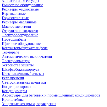
Запчасти и аксессуары
Емкостное оборудование
Ресиверы жидкостные
Вертикальные
Горизонтальные
Ресиверы маслянные
Маслоотделители
Отделители жидкости
Электрооборудование
Провод/кабель
Щитовое оборудование
Контакторы/пускатели/реле
Термореле
Автоматические выключатели
Электроарматура
Устройства защиты
Шкафы/боксы/корпуса
Клемники/шины/разъемы
Реле времени
Светосигнальная арматура
Кондиционирование
Кондиционеры
Аксессуары для бытовых и промышленных кондиционеров
Кронштейны
Защитные козырьки, ограждения