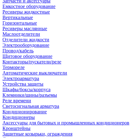
Запчасти и аксессуары
Емкостное оборудование
Ресиверы жидкостные
Вертикальные
Горизонтальные
Ресиверы маслянные
Маслоотделители
Отделители жидкости
Электрооборудование
Провод/кабель
Щитовое оборудование
Контакторы/пускатели/реле
Термореле
Автоматические выключатели
Электроарматура
Устройства защиты
Шкафы/боксы/корпуса
Клемники/шины/разъемы
Реле времени
Светосигнальная арматура
Кондиционирование
Кондиционеры
Аксессуары для бытовых и промышленных кондиционеров
Кронштейны
Защитные козырьки, ограждения