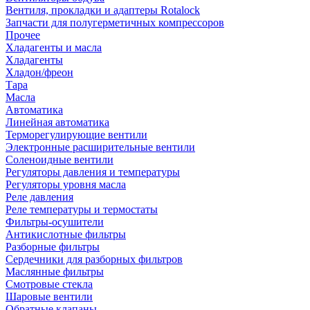
Вентиля, прокладки и адаптеры Rotalock
Запчасти для полугерметичных компрессоров
Прочее
Хладагенты и масла
Хладагенты
Хладон/фреон
Тара
Масла
Автоматика
Линейная автоматика
Терморегулирующие вентили
Электронные расширительные вентили
Соленоидные вентили
Регуляторы давления и температуры
Регуляторы уровня масла
Реле давления
Реле температуры и термостаты
Фильтры-осушители
Антикислотные фильтры
Разборные фильтры
Сердечники для разборных фильтров
Маслянные фильтры
Смотровые стекла
Шаровые вентили
Обратные клапаны