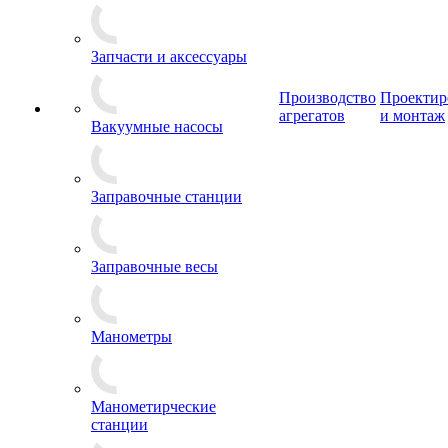
Запчасти и аксессуары
Производство
Проектир
агрегатов
и монтаж
Вакуумные насосы
Заправочные станции
Заправочные весы
Манометры
Манометирческие
станции