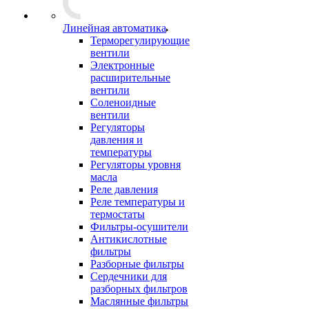
Линейная автоматика
Терморегулирующие
вентили
Электронные
расширительные
вентили
Соленоидные
вентили
Регуляторы
давления и
температуры
Регуляторы уровня
масла
Реле давления
Реле температуры и
термостаты
Фильтры-осушители
Антикислотные
фильтры
Разборные фильтры
Сердечники для
разборных фильтров
Маслянные фильтры