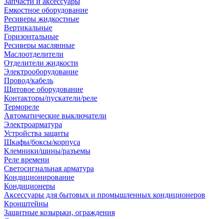
Запчасти и аксессуары
Емкостное оборудование
Ресиверы жидкостные
Вертикальные
Горизонтальные
Ресиверы маслянные
Маслоотделители
Отделители жидкости
Электрооборудование
Провод/кабель
Щитовое оборудование
Контакторы/пускатели/реле
Термореле
Автоматические выключатели
Электроарматура
Устройства защиты
Шкафы/боксы/корпуса
Клемники/шины/разъемы
Реле времени
Светосигнальная арматура
Кондиционирование
Кондиционеры
Аксессуары для бытовых и промышленных кондиционеров
Кронштейны
Защитные козырьки, ограждения