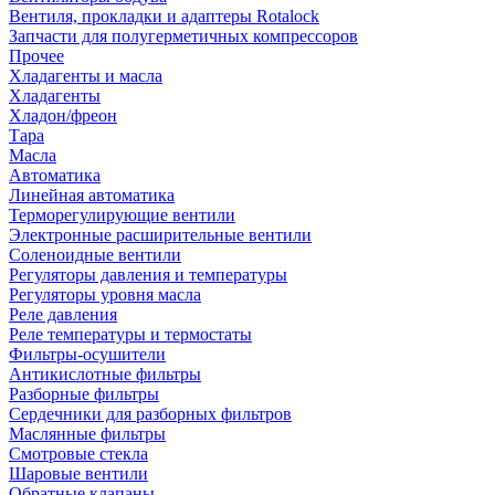
Вентиля, прокладки и адаптеры Rotalock
Запчасти для полугерметичных компрессоров
Прочее
Хладагенты и масла
Хладагенты
Хладон/фреон
Тара
Масла
Автоматика
Линейная автоматика
Терморегулирующие вентили
Электронные расширительные вентили
Соленоидные вентили
Регуляторы давления и температуры
Регуляторы уровня масла
Реле давления
Реле температуры и термостаты
Фильтры-осушители
Антикислотные фильтры
Разборные фильтры
Сердечники для разборных фильтров
Маслянные фильтры
Смотровые стекла
Шаровые вентили
Обратные клапаны