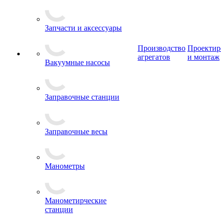
Запчасти и аксессуары
Производство
Проектир
агрегатов
и монтаж
Вакуумные насосы
Заправочные станции
Заправочные весы
Манометры
Манометирческие
станции