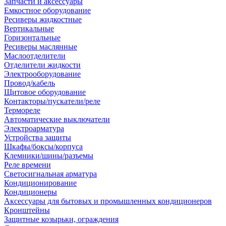
Запчасти и аксессуары
Емкостное оборудование
Ресиверы жидкостные
Вертикальные
Горизонтальные
Ресиверы маслянные
Маслоотделители
Отделители жидкости
Электрооборудование
Провод/кабель
Щитовое оборудование
Контакторы/пускатели/реле
Термореле
Автоматические выключатели
Электроарматура
Устройства защиты
Шкафы/боксы/корпуса
Клемники/шины/разъемы
Реле времени
Светосигнальная арматура
Кондиционирование
Кондиционеры
Аксессуары для бытовых и промышленных кондиционеров
Кронштейны
Защитные козырьки, ограждения