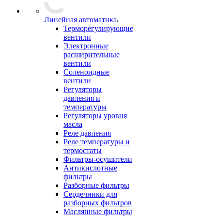
Линейная автоматика
Терморегулирующие
вентили
Электронные
расширительные
вентили
Соленоидные
вентили
Регуляторы
давления и
температуры
Регуляторы уровня
масла
Реле давления
Реле температуры и
термостаты
Фильтры-осушители
Антикислотные
фильтры
Разборные фильтры
Сердечники для
разборных фильтров
Маслянные фильтры