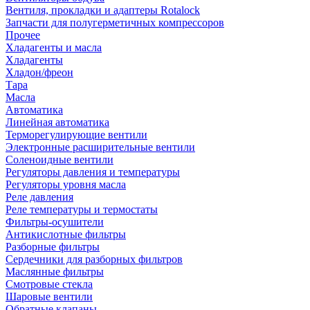
Вентиля, прокладки и адаптеры Rotalock
Запчасти для полугерметичных компрессоров
Прочее
Хладагенты и масла
Хладагенты
Хладон/фреон
Тара
Масла
Автоматика
Линейная автоматика
Терморегулирующие вентили
Электронные расширительные вентили
Соленоидные вентили
Регуляторы давления и температуры
Регуляторы уровня масла
Реле давления
Реле температуры и термостаты
Фильтры-осушители
Антикислотные фильтры
Разборные фильтры
Сердечники для разборных фильтров
Маслянные фильтры
Смотровые стекла
Шаровые вентили
Обратные клапаны