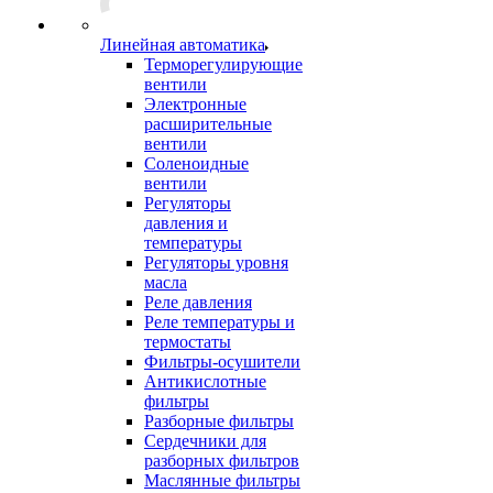
Линейная автоматика
Терморегулирующие
вентили
Электронные
расширительные
вентили
Соленоидные
вентили
Регуляторы
давления и
температуры
Регуляторы уровня
масла
Реле давления
Реле температуры и
термостаты
Фильтры-осушители
Антикислотные
фильтры
Разборные фильтры
Сердечники для
разборных фильтров
Маслянные фильтры