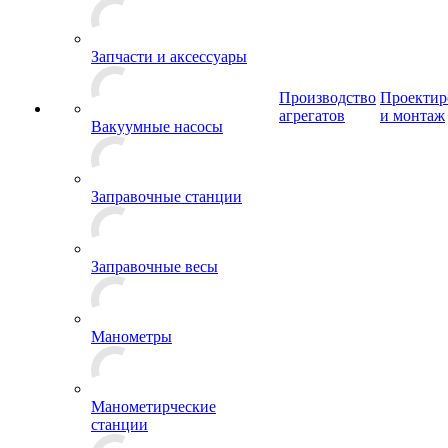
Запчасти и аксессуары
Производство
Проектир
агрегатов
и монтаж
Вакуумные насосы
Заправочные станции
Заправочные весы
Манометры
Манометирческие
станции