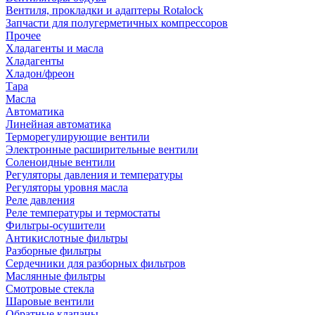
Вентиля, прокладки и адаптеры Rotalock
Запчасти для полугерметичных компрессоров
Прочее
Хладагенты и масла
Хладагенты
Хладон/фреон
Тара
Масла
Автоматика
Линейная автоматика
Терморегулирующие вентили
Электронные расширительные вентили
Соленоидные вентили
Регуляторы давления и температуры
Регуляторы уровня масла
Реле давления
Реле температуры и термостаты
Фильтры-осушители
Антикислотные фильтры
Разборные фильтры
Сердечники для разборных фильтров
Маслянные фильтры
Смотровые стекла
Шаровые вентили
Обратные клапаны