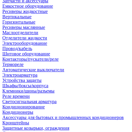
Запчасти и аксессуары
Емкостное оборудование
Ресиверы жидкостные
Вертикальные
Горизонтальные
Ресиверы маслянные
Маслоотделители
Отделители жидкости
Электрооборудование
Провод/кабель
Щитовое оборудование
Контакторы/пускатели/реле
Термореле
Автоматические выключатели
Электроарматура
Устройства защиты
Шкафы/боксы/корпуса
Клемники/шины/разъемы
Реле времени
Светосигнальная арматура
Кондиционирование
Кондиционеры
Аксессуары для бытовых и промышленных кондиционеров
Кронштейны
Защитные козырьки, ограждения