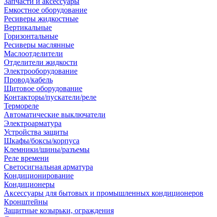
Запчасти и аксессуары
Емкостное оборудование
Ресиверы жидкостные
Вертикальные
Горизонтальные
Ресиверы маслянные
Маслоотделители
Отделители жидкости
Электрооборудование
Провод/кабель
Щитовое оборудование
Контакторы/пускатели/реле
Термореле
Автоматические выключатели
Электроарматура
Устройства защиты
Шкафы/боксы/корпуса
Клемники/шины/разъемы
Реле времени
Светосигнальная арматура
Кондиционирование
Кондиционеры
Аксессуары для бытовых и промышленных кондиционеров
Кронштейны
Защитные козырьки, ограждения