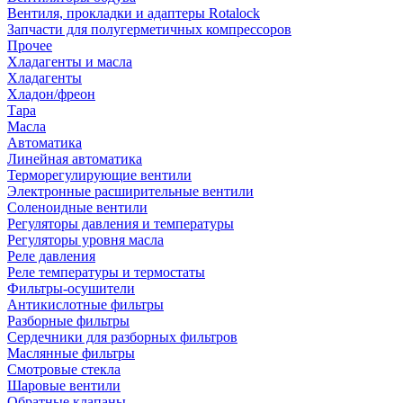
Вентиля, прокладки и адаптеры Rotalock
Запчасти для полугерметичных компрессоров
Прочее
Хладагенты и масла
Хладагенты
Хладон/фреон
Тара
Масла
Автоматика
Линейная автоматика
Терморегулирующие вентили
Электронные расширительные вентили
Соленоидные вентили
Регуляторы давления и температуры
Регуляторы уровня масла
Реле давления
Реле температуры и термостаты
Фильтры-осушители
Антикислотные фильтры
Разборные фильтры
Сердечники для разборных фильтров
Маслянные фильтры
Смотровые стекла
Шаровые вентили
Обратные клапаны