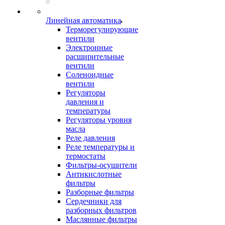
Линейная автоматика
Терморегулирующие
вентили
Электронные
расширительные
вентили
Соленоидные
вентили
Регуляторы
давления и
температуры
Регуляторы уровня
масла
Реле давления
Реле температуры и
термостаты
Фильтры-осушители
Антикислотные
фильтры
Разборные фильтры
Сердечники для
разборных фильтров
Маслянные фильтры