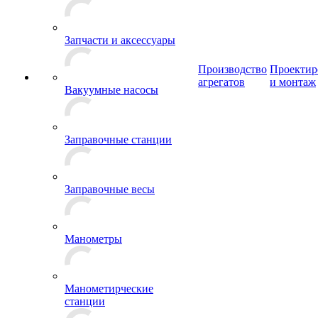
Запчасти и аксессуары
Производство
Проектир
агрегатов
и монтаж
Вакуумные насосы
Заправочные станции
Заправочные весы
Манометры
Манометирческие
станции