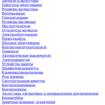
Запчасти и аксессуары
Емкостное оборудование
Ресиверы жидкостные
Вертикальные
Горизонтальные
Ресиверы маслянные
Маслоотделители
Отделители жидкости
Электрооборудование
Провод/кабель
Щитовое оборудование
Контакторы/пускатели/реле
Термореле
Автоматические выключатели
Электроарматура
Устройства защиты
Шкафы/боксы/корпуса
Клемники/шины/разъемы
Реле времени
Светосигнальная арматура
Кондиционирование
Кондиционеры
Аксессуары для бытовых и промышленных кондиционеров
Кронштейны
Защитные козырьки, ограждения