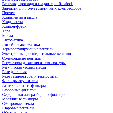
Вентиля, прокладки и адаптеры Rotalock
Запчасти для полугерметичных компрессоров
Прочее
Хладагенты и масла
Хладагенты
Хладон/фреон
Тара
Масла
Автоматика
Линейная автоматика
Терморегулирующие вентили
Электронные расширительные вентили
Соленоидные вентили
Регуляторы давления и температуры
Регуляторы уровня масла
Реле давления
Реле температуры и термостаты
Фильтры-осушители
Антикислотные фильтры
Разборные фильтры
Сердечники для разборных фильтров
Маслянные фильтры
Смотровые стекла
Шаровые вентили
Обратные клапаны