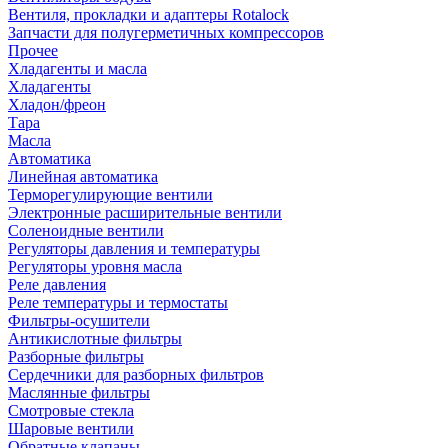
Вентиля, прокладки и адаптеры Rotalock
Запчасти для полугерметичных компрессоров
Прочее
Хладагенты и масла
Хладагенты
Хладон/фреон
Тара
Масла
Автоматика
Линейная автоматика
Терморегулирующие вентили
Электронные расширительные вентили
Соленоидные вентили
Регуляторы давления и температуры
Регуляторы уровня масла
Реле давления
Реле температуры и термостаты
Фильтры-осушители
Антикислотные фильтры
Разборные фильтры
Сердечники для разборных фильтров
Маслянные фильтры
Смотровые стекла
Шаровые вентили
Обратные клапаны