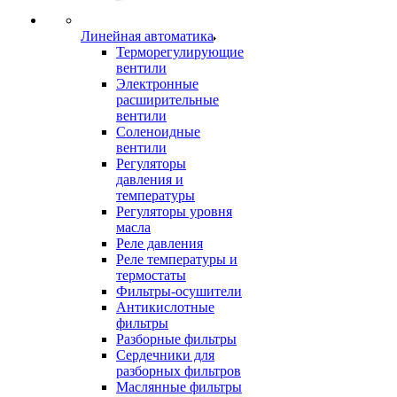
Линейная автоматика
Терморегулирующие
вентили
Электронные
расширительные
вентили
Соленоидные
вентили
Регуляторы
давления и
температуры
Регуляторы уровня
масла
Реле давления
Реле температуры и
термостаты
Фильтры-осушители
Антикислотные
фильтры
Разборные фильтры
Сердечники для
разборных фильтров
Маслянные фильтры