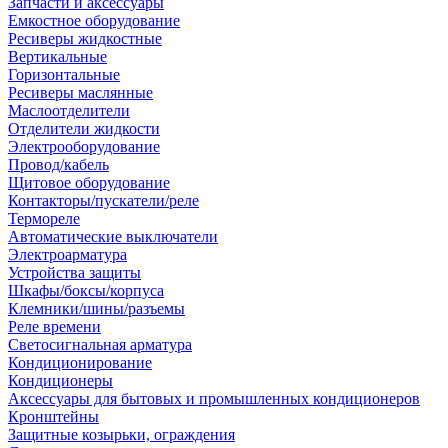
Запчасти и аксессуары
Емкостное оборудование
Ресиверы жидкостные
Вертикальные
Горизонтальные
Ресиверы маслянные
Маслоотделители
Отделители жидкости
Электрооборудование
Провод/кабель
Щитовое оборудование
Контакторы/пускатели/реле
Термореле
Автоматические выключатели
Электроарматура
Устройства защиты
Шкафы/боксы/корпуса
Клемники/шины/разъемы
Реле времени
Светосигнальная арматура
Кондиционирование
Кондиционеры
Аксессуары для бытовых и промышленных кондиционеров
Кронштейны
Защитные козырьки, ограждения