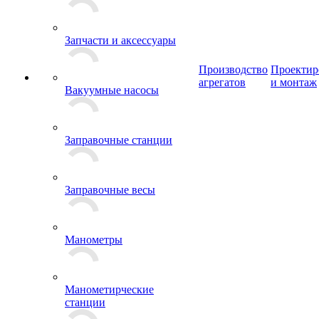
Запчасти и аксессуары
Производство
Проектир
агрегатов
и монтаж
Вакуумные насосы
Заправочные станции
Заправочные весы
Манометры
Манометирческие
станции