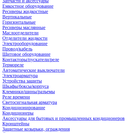
Запчасти и аксессуары
Емкостное оборудование
Ресиверы жидкостные
Вертикальные
Горизонтальные
Ресиверы маслянные
Маслоотделители
Отделители жидкости
Электрооборудование
Провод/кабель
Щитовое оборудование
Контакторы/пускатели/реле
Термореле
Автоматические выключатели
Электроарматура
Устройства защиты
Шкафы/боксы/корпуса
Клемники/шины/разъемы
Реле времени
Светосигнальная арматура
Кондиционирование
Кондиционеры
Аксессуары для бытовых и промышленных кондиционеров
Кронштейны
Защитные козырьки, ограждения