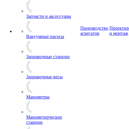
Запчасти и аксессуары
Производство
Проектир
агрегатов
и монтаж
Вакуумные насосы
Заправочные станции
Заправочные весы
Манометры
Манометирческие
станции