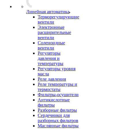
Линейная автоматика
Терморегулирующие
вентили
Электронные
расширительные
вентили
Соленоидные
вентили
Регуляторы
давления и
температуры
Регуляторы уровня
масла
Реле давления
Реле температуры и
термостаты
Фильтры-осушители
Антикислотные
фильтры
Разборные фильтры
Сердечники для
разборных фильтров
Маслянные фильтры