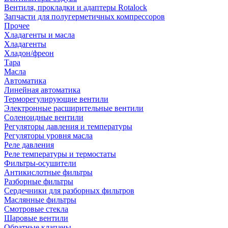
Вентиля, прокладки и адаптеры Rotalock
Запчасти для полугерметичных компрессоров
Прочее
Хладагенты и масла
Хладагенты
Хладон/фреон
Тара
Масла
Автоматика
Линейная автоматика
Терморегулирующие вентили
Электронные расширительные вентили
Соленоидные вентили
Регуляторы давления и температуры
Регуляторы уровня масла
Реле давления
Реле температуры и термостаты
Фильтры-осушители
Антикислотные фильтры
Разборные фильтры
Сердечники для разборных фильтров
Маслянные фильтры
Смотровые стекла
Шаровые вентили
Обратные клапаны