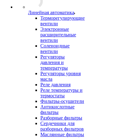
Линейная автоматика
Терморегулирующие
вентили
Электронные
расширительные
вентили
Соленоидные
вентили
Регуляторы
давления и
температуры
Регуляторы уровня
масла
Реле давления
Реле температуры и
термостаты
Фильтры-осушители
Антикислотные
фильтры
Разборные фильтры
Сердечники для
разборных фильтров
Маслянные фильтры