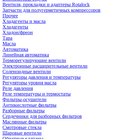
Вентиля, прокладки и адаптеры Rotalock
Запчасти для полугерметичных компрессоров
Прочее
Хладагенты и масла
Хладагенты
Хладон/фреон
Тара
Масла
Автоматика
Линейная автоматика
Терморегулирующие вентили
Электронные расширительные вентили
Соленоидные вентили
Регуляторы давления и температуры
Регуляторы уровня масла
Реле давления
Реле температуры и термостаты
Фильтры-осушители
Антикислотные фильтры
Разборные фильтры
Сердечники для разборных фильтров
Маслянные фильтры
Смотровые стекла
Шаровые вентили
Обратные клапаны