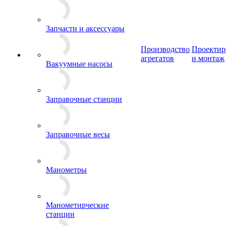
Запчасти и аксессуары
Производство
Проектир
агрегатов
и монтаж
Вакуумные насосы
Заправочные станции
Заправочные весы
Манометры
Манометирческие
станции