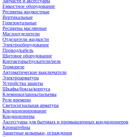
Запчасти и аксессуары
Емкостное оборудование
Ресиверы жидкостные
Вертикальные
Горизонтальные
Ресиверы маслянные
Маслоотделители
Отделители жидкости
Электрооборудование
Провод/кабель
Щитовое оборудование
Контакторы/пускатели/реле
Термореле
Автоматические выключатели
Электроарматура
Устройства защиты
Шкафы/боксы/корпуса
Клемники/шины/разъемы
Реле времени
Светосигнальная арматура
Кондиционирование
Кондиционеры
Аксессуары для бытовых и промышленных кондиционеров
Кронштейны
Защитные козырьки, ограждения