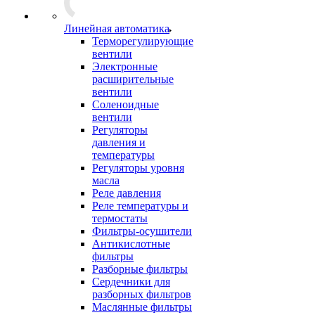
Линейная автоматика
Терморегулирующие
вентили
Электронные
расширительные
вентили
Соленоидные
вентили
Регуляторы
давления и
температуры
Регуляторы уровня
масла
Реле давления
Реле температуры и
термостаты
Фильтры-осушители
Антикислотные
фильтры
Разборные фильтры
Сердечники для
разборных фильтров
Маслянные фильтры