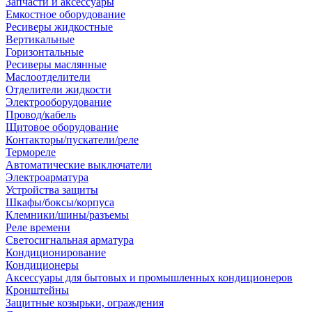
Запчасти и аксессуары
Емкостное оборудование
Ресиверы жидкостные
Вертикальные
Горизонтальные
Ресиверы маслянные
Маслоотделители
Отделители жидкости
Электрооборудование
Провод/кабель
Щитовое оборудование
Контакторы/пускатели/реле
Термореле
Автоматические выключатели
Электроарматура
Устройства защиты
Шкафы/боксы/корпуса
Клемники/шины/разъемы
Реле времени
Светосигнальная арматура
Кондиционирование
Кондиционеры
Аксессуары для бытовых и промышленных кондиционеров
Кронштейны
Защитные козырьки, ограждения