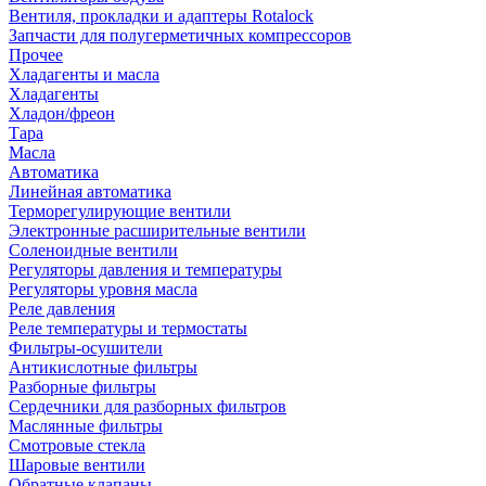
Вентиля, прокладки и адаптеры Rotalock
Запчасти для полугерметичных компрессоров
Прочее
Хладагенты и масла
Хладагенты
Хладон/фреон
Тара
Масла
Автоматика
Линейная автоматика
Терморегулирующие вентили
Электронные расширительные вентили
Соленоидные вентили
Регуляторы давления и температуры
Регуляторы уровня масла
Реле давления
Реле температуры и термостаты
Фильтры-осушители
Антикислотные фильтры
Разборные фильтры
Сердечники для разборных фильтров
Маслянные фильтры
Смотровые стекла
Шаровые вентили
Обратные клапаны