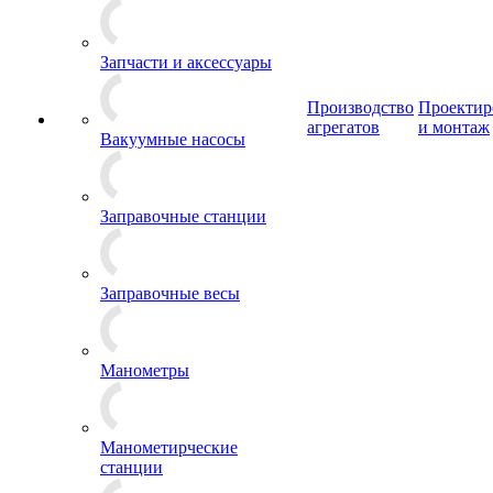
Запчасти и аксессуары
Производство
Проектир
агрегатов
и монтаж
Вакуумные насосы
Заправочные станции
Заправочные весы
Манометры
Манометирческие
станции