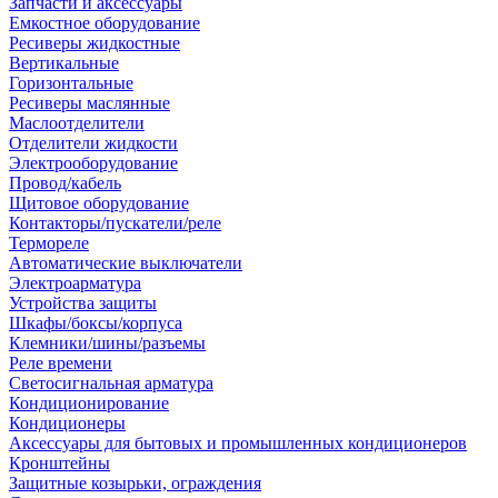
Запчасти и аксессуары
Емкостное оборудование
Ресиверы жидкостные
Вертикальные
Горизонтальные
Ресиверы маслянные
Маслоотделители
Отделители жидкости
Электрооборудование
Провод/кабель
Щитовое оборудование
Контакторы/пускатели/реле
Термореле
Автоматические выключатели
Электроарматура
Устройства защиты
Шкафы/боксы/корпуса
Клемники/шины/разъемы
Реле времени
Светосигнальная арматура
Кондиционирование
Кондиционеры
Аксессуары для бытовых и промышленных кондиционеров
Кронштейны
Защитные козырьки, ограждения