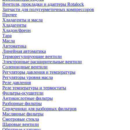
Вентиля, прокладки и адаптеры Rotalock
Запчасти для полугерметичных компрессоров
Прочее
Хладагенты и масла
Хладагенты
Хладон/фреон
Тара
Масла
Автоматика
Линейная автоматика
Терморегулирующие вентили
Электронные расширительные вентили
Соленоидные вентили
Регуляторы давления и температуры
Регуляторы уровня масла
Реле давления
Реле температуры и термостаты
Фильтры-осушители
Антикислотные фильтры
Разборные фильтры
Сердечники для разборных фильтров
Маслянные фильтры
Смотровые стекла
Шаровые вентили
Обратные клапаны