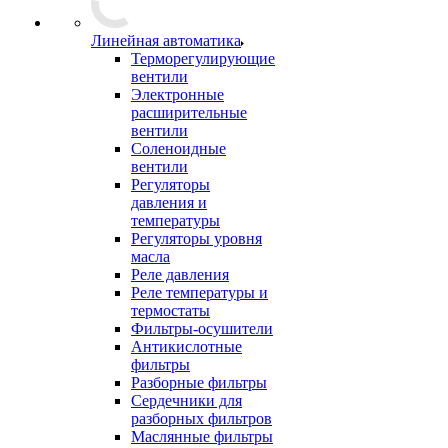
Линейная автоматика
Терморегулирующие
вентили
Электронные
расширительные
вентили
Соленоидные
вентили
Регуляторы
давления и
температуры
Регуляторы уровня
масла
Реле давления
Реле температуры и
термостаты
Фильтры-осушители
Антикислотные
фильтры
Разборные фильтры
Сердечники для
разборных фильтров
Маслянные фильтры