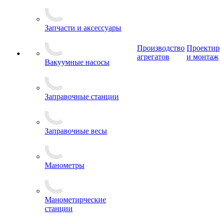
Запчасти и аксессуары
Производство
Проектир
агрегатов
и монтаж
Вакуумные насосы
Заправочные станции
Заправочные весы
Манометры
Манометирческие
станции