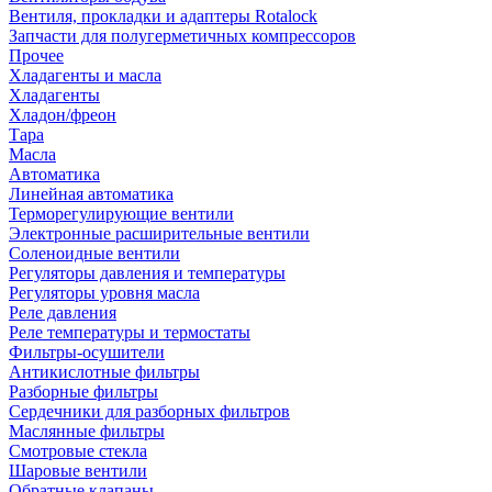
Вентиля, прокладки и адаптеры Rotalock
Запчасти для полугерметичных компрессоров
Прочее
Хладагенты и масла
Хладагенты
Хладон/фреон
Тара
Масла
Автоматика
Линейная автоматика
Терморегулирующие вентили
Электронные расширительные вентили
Соленоидные вентили
Регуляторы давления и температуры
Регуляторы уровня масла
Реле давления
Реле температуры и термостаты
Фильтры-осушители
Антикислотные фильтры
Разборные фильтры
Сердечники для разборных фильтров
Маслянные фильтры
Смотровые стекла
Шаровые вентили
Обратные клапаны