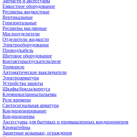
Запчасти и аксессуары
Емкостное оборудование
Ресиверы жидкостные
Вертикальные
Горизонтальные
Ресиверы маслянные
Маслоотделители
Отделители жидкости
Электрооборудование
Провод/кабель
Щитовое оборудование
Контакторы/пускатели/реле
Термореле
Автоматические выключатели
Электроарматура
Устройства защиты
Шкафы/боксы/корпуса
Клемники/шины/разъемы
Реле времени
Светосигнальная арматура
Кондиционирование
Кондиционеры
Аксессуары для бытовых и промышленных кондиционеров
Кронштейны
Защитные козырьки, ограждения