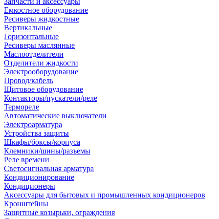
Запчасти и аксессуары
Емкостное оборудование
Ресиверы жидкостные
Вертикальные
Горизонтальные
Ресиверы маслянные
Маслоотделители
Отделители жидкости
Электрооборудование
Провод/кабель
Щитовое оборудование
Контакторы/пускатели/реле
Термореле
Автоматические выключатели
Электроарматура
Устройства защиты
Шкафы/боксы/корпуса
Клемники/шины/разъемы
Реле времени
Светосигнальная арматура
Кондиционирование
Кондиционеры
Аксессуары для бытовых и промышленных кондиционеров
Кронштейны
Защитные козырьки, ограждения