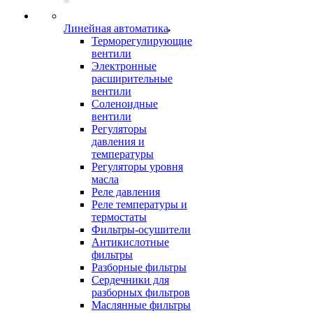
Линейная автоматика
Терморегулирующие
вентили
Электронные
расширительные
вентили
Соленоидные
вентили
Регуляторы
давления и
температуры
Регуляторы уровня
масла
Реле давления
Реле температуры и
термостаты
Фильтры-осушители
Антикислотные
фильтры
Разборные фильтры
Сердечники для
разборных фильтров
Маслянные фильтры