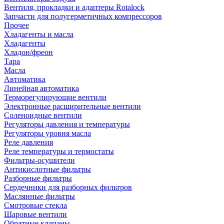
Вентиля, прокладки и адаптеры Rotalock
Запчасти для полугерметичных компрессоров
Прочее
Хладагенты и масла
Хладагенты
Хладон/фреон
Тара
Масла
Автоматика
Линейная автоматика
Терморегулирующие вентили
Электронные расширительные вентили
Соленоидные вентили
Регуляторы давления и температуры
Регуляторы уровня масла
Реле давления
Реле температуры и термостаты
Фильтры-осушители
Антикислотные фильтры
Разборные фильтры
Сердечники для разборных фильтров
Маслянные фильтры
Смотровые стекла
Шаровые вентили
Обратные клапаны