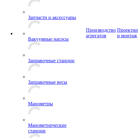
Запчасти и аксессуары
Производство
Проектир
агрегатов
и монтаж
Вакуумные насосы
Заправочные станции
Заправочные весы
Манометры
Манометирческие
станции