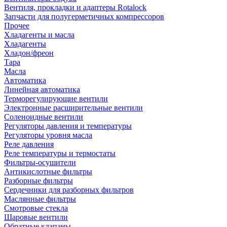
Вентиля, прокладки и адаптеры Rotalock
Запчасти для полугерметичных компрессоров
Прочее
Хладагенты и масла
Хладагенты
Хладон/фреон
Тара
Масла
Автоматика
Линейная автоматика
Терморегулирующие вентили
Электронные расширительные вентили
Соленоидные вентили
Регуляторы давления и температуры
Регуляторы уровня масла
Реле давления
Реле температуры и термостаты
Фильтры-осушители
Антикислотные фильтры
Разборные фильтры
Сердечники для разборных фильтров
Маслянные фильтры
Смотровые стекла
Шаровые вентили
Обратные клапаны