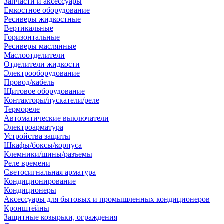
Запчасти и аксессуары
Емкостное оборудование
Ресиверы жидкостные
Вертикальные
Горизонтальные
Ресиверы маслянные
Маслоотделители
Отделители жидкости
Электрооборудование
Провод/кабель
Щитовое оборудование
Контакторы/пускатели/реле
Термореле
Автоматические выключатели
Электроарматура
Устройства защиты
Шкафы/боксы/корпуса
Клемники/шины/разъемы
Реле времени
Светосигнальная арматура
Кондиционирование
Кондиционеры
Аксессуары для бытовых и промышленных кондиционеров
Кронштейны
Защитные козырьки, ограждения