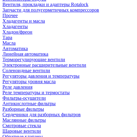
Вентиля, прокладки и адаптеры Rotalock
Запчасти для полугерметичных компрессоров
Прочее
Хладагенты и масла
Хладагенты
Хладон/фреон
Тара
Масла
Автоматика
Линейная автоматика
Терморегулирующие вентили
Электронные расширительные вентили
Соленоидные вентили
Регуляторы давления и температуры
Регуляторы уровня масла
Реле давления
Реле температуры и термостаты
Фильтры-осушители
Антикислотные фильтры
Разборные фильтры
Сердечники для разборных фильтров
Маслянные фильтры
Смотровые стекла
Шаровые вентили
Обратные клапаны