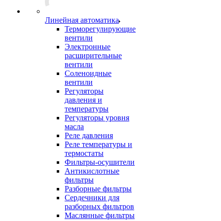
Линейная автоматика
Терморегулирующие
вентили
Электронные
расширительные
вентили
Соленоидные
вентили
Регуляторы
давления и
температуры
Регуляторы уровня
масла
Реле давления
Реле температуры и
термостаты
Фильтры-осушители
Антикислотные
фильтры
Разборные фильтры
Сердечники для
разборных фильтров
Маслянные фильтры