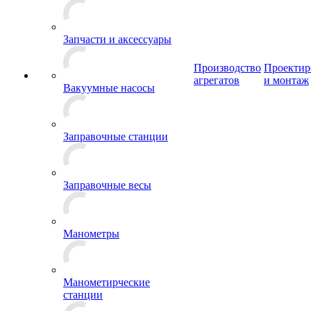
Запчасти и аксессуары
Производство
Проектир
агрегатов
и монтаж
Вакуумные насосы
Заправочные станции
Заправочные весы
Манометры
Манометирческие
станции