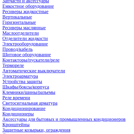
Запчасти и аксессуары
Емкостное оборудование
Ресиверы жидкостные
Вертикальные
Горизонтальные
Ресиверы маслянные
Маслоотделители
Отделители жидкости
Электрооборудование
Провод/кабель
Щитовое оборудование
Контакторы/пускатели/реле
Термореле
Автоматические выключатели
Электроарматура
Устройства защиты
Шкафы/боксы/корпуса
Клемники/шины/разъемы
Реле времени
Светосигнальная арматура
Кондиционирование
Кондиционеры
Аксессуары для бытовых и промышленных кондиционеров
Кронштейны
Защитные козырьки, ограждения