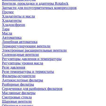
Вентиля, прокладки и адаптеры Rotalock
Запчасти для полугерметичных компрессоров
Прочее
Хладагенты и масла
Хладагенты
Хладон/фреон
Тара
Масла
Автоматика
Линейная автоматика
Терморегулирующие вентили
Электронные расширительные вентили
Соленоидные вентили
Регуляторы давления и температуры
Регуляторы уровня масла
Реле давления
Реле температуры и термостаты
Фильтры-осушители
Антикислотные фильтры
Разборные фильтры
Сердечники для разборных фильтров
Маслянные фильтры
Смотровые стекла
Шаровые вентили
Обратные клапаны