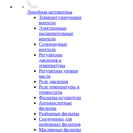
Линейная автоматика
Терморегулирующие
вентили
Электронные
расширительные
вентили
Соленоидные
вентили
Регуляторы
давления и
температуры
Регуляторы уровня
масла
Реле давления
Реле температуры и
термостаты
Фильтры-осушители
Антикислотные
фильтры
Разборные фильтры
Сердечники для
разборных фильтров
Маслянные фильтры