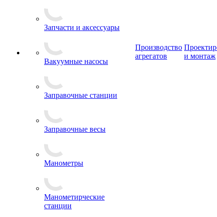
Запчасти и аксессуары
Производство
Проектир
агрегатов
и монтаж
Вакуумные насосы
Заправочные станции
Заправочные весы
Манометры
Манометирческие
станции