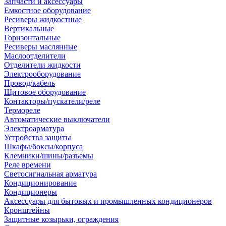
Запчасти и аксессуары
Емкостное оборудование
Ресиверы жидкостные
Вертикальные
Горизонтальные
Ресиверы маслянные
Маслоотделители
Отделители жидкости
Электрооборудование
Провод/кабель
Щитовое оборудование
Контакторы/пускатели/реле
Термореле
Автоматические выключатели
Электроарматура
Устройства защиты
Шкафы/боксы/корпуса
Клемники/шины/разъемы
Реле времени
Светосигнальная арматура
Кондиционирование
Кондиционеры
Аксессуары для бытовых и промышленных кондиционеров
Кронштейны
Защитные козырьки, ограждения