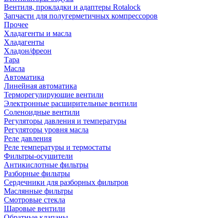
Вентиля, прокладки и адаптеры Rotalock
Запчасти для полугерметичных компрессоров
Прочее
Хладагенты и масла
Хладагенты
Хладон/фреон
Тара
Масла
Автоматика
Линейная автоматика
Терморегулирующие вентили
Электронные расширительные вентили
Соленоидные вентили
Регуляторы давления и температуры
Регуляторы уровня масла
Реле давления
Реле температуры и термостаты
Фильтры-осушители
Антикислотные фильтры
Разборные фильтры
Сердечники для разборных фильтров
Маслянные фильтры
Смотровые стекла
Шаровые вентили
Обратные клапаны