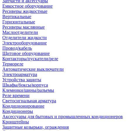
Запчасти и аксессуары
Емкостное оборудование
Ресиверы жидкостные
Вертикальные
Горизонтальные
Ресиверы маслянные
Маслоотделители
Отделители жидкости
Электрооборудование
Провод/кабель
Щитовое оборудование
Контакторы/пускатели/реле
Термореле
Автоматические выключатели
Электроарматура
Устройства защиты
Шкафы/боксы/корпуса
Клемники/шины/разъемы
Реле времени
Светосигнальная арматура
Кондиционирование
Кондиционеры
Аксессуары для бытовых и промышленных кондиционеров
Кронштейны
Защитные козырьки, ограждения