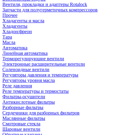
Вентиля, прокладки и адаптеры Rotalock
Запчасти для полугерметичных компрессоров
Прочее
Хладагенты и масла
Хладагенты
Хладон/фреон
Тара
Масла
Автоматика
Линейная автоматика
Терморегулирующие вентили
Электронные расширительные вентили
Соленоидные вентили
Регуляторы давления и температуры
Регуляторы уровня масла
Реле давления
Реле температуры и термостаты
Фильтры-осушители
Антикислотные фильтры
Разборные фильтры
Сердечники для разборных фильтров
Маслянные фильтры
Смотровые стекла
Шаровые вентили
Обратные клапаны