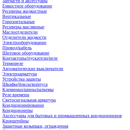
Запчасти и аксессуары
Емкостное оборудование
Ресиверы жидкостные
Вертикальные
Горизонтальные
Ресиверы маслянные
Маслоотделители
Отделители жидкости
Электрооборудование
Провод/кабель
Щитовое оборудование
Контакторы/пускатели/реле
Термореле
Автоматические выключатели
Электроарматура
Устройства защиты
Шкафы/боксы/корпуса
Клемники/шины/разъемы
Реле времени
Светосигнальная арматура
Кондиционирование
Кондиционеры
Аксессуары для бытовых и промышленных кондиционеров
Кронштейны
Защитные козырьки, ограждения