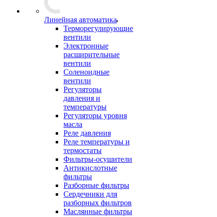
Линейная автоматика
Терморегулирующие
вентили
Электронные
расширительные
вентили
Соленоидные
вентили
Регуляторы
давления и
температуры
Регуляторы уровня
масла
Реле давления
Реле температуры и
термостаты
Фильтры-осушители
Антикислотные
фильтры
Разборные фильтры
Сердечники для
разборных фильтров
Маслянные фильтры