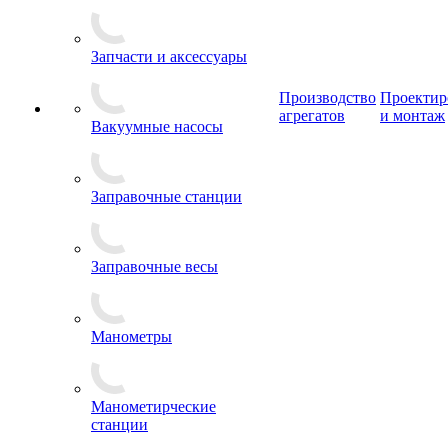
Запчасти и аксессуары
Производство
Проектир
агрегатов
и монтаж
Вакуумные насосы
Заправочные станции
Заправочные весы
Манометры
Манометирческие
станции