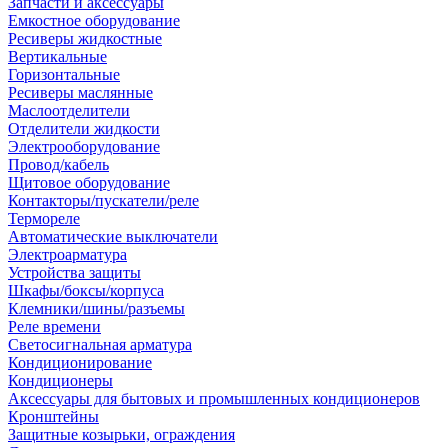
Запчасти и аксессуары
Емкостное оборудование
Ресиверы жидкостные
Вертикальные
Горизонтальные
Ресиверы маслянные
Маслоотделители
Отделители жидкости
Электрооборудование
Провод/кабель
Щитовое оборудование
Контакторы/пускатели/реле
Термореле
Автоматические выключатели
Электроарматура
Устройства защиты
Шкафы/боксы/корпуса
Клемники/шины/разъемы
Реле времени
Светосигнальная арматура
Кондиционирование
Кондиционеры
Аксессуары для бытовых и промышленных кондиционеров
Кронштейны
Защитные козырьки, ограждения