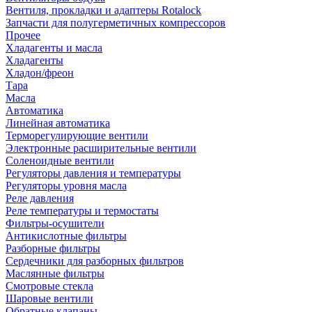
Вентиля, прокладки и адаптеры Rotalock
Запчасти для полугерметичных компрессоров
Прочее
Хладагенты и масла
Хладагенты
Хладон/фреон
Тара
Масла
Автоматика
Линейная автоматика
Терморегулирующие вентили
Электронные расширительные вентили
Соленоидные вентили
Регуляторы давления и температуры
Регуляторы уровня масла
Реле давления
Реле температуры и термостаты
Фильтры-осушители
Антикислотные фильтры
Разборные фильтры
Сердечники для разборных фильтров
Маслянные фильтры
Смотровые стекла
Шаровые вентили
Обратные клапаны