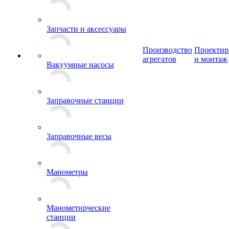
Запчасти и аксессуары
Производство
Проектир
агрегатов
и монтаж
Вакуумные насосы
Заправочные станции
Заправочные весы
Манометры
Манометирческие
станции