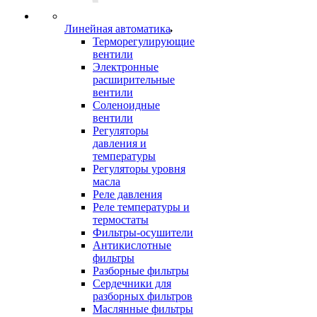
Линейная автоматика
Терморегулирующие
вентили
Электронные
расширительные
вентили
Соленоидные
вентили
Регуляторы
давления и
температуры
Регуляторы уровня
масла
Реле давления
Реле температуры и
термостаты
Фильтры-осушители
Антикислотные
фильтры
Разборные фильтры
Сердечники для
разборных фильтров
Маслянные фильтры