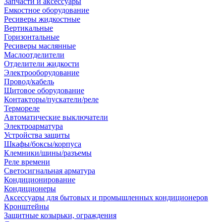
Запчасти и аксессуары
Емкостное оборудование
Ресиверы жидкостные
Вертикальные
Горизонтальные
Ресиверы маслянные
Маслоотделители
Отделители жидкости
Электрооборудование
Провод/кабель
Щитовое оборудование
Контакторы/пускатели/реле
Термореле
Автоматические выключатели
Электроарматура
Устройства защиты
Шкафы/боксы/корпуса
Клемники/шины/разъемы
Реле времени
Светосигнальная арматура
Кондиционирование
Кондиционеры
Аксессуары для бытовых и промышленных кондиционеров
Кронштейны
Защитные козырьки, ограждения