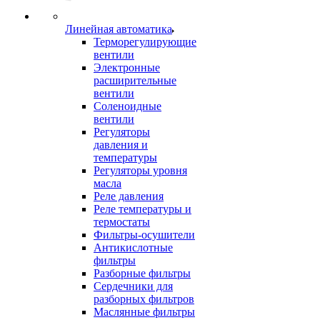
Линейная автоматика
Терморегулирующие
вентили
Электронные
расширительные
вентили
Соленоидные
вентили
Регуляторы
давления и
температуры
Регуляторы уровня
масла
Реле давления
Реле температуры и
термостаты
Фильтры-осушители
Антикислотные
фильтры
Разборные фильтры
Сердечники для
разборных фильтров
Маслянные фильтры