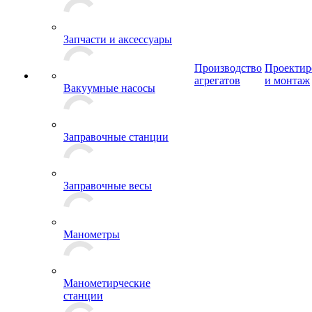
Запчасти и аксессуары
Производство
Проектир
агрегатов
и монтаж
Вакуумные насосы
Заправочные станции
Заправочные весы
Манометры
Манометирческие
станции