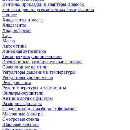
Вентиля, прокладки и адаптеры Rotalock
Запчасти для полугерметичных компрессоров
Прочее
Хладагенты и масла
Хладагенты
Хладон/фреон
Тара
Масла
Автоматика
Линейная автоматика
Терморегулирующие вентили
Электронные расширительные вентили
Соленоидные вентили
Регуляторы давления и температуры
Регуляторы уровня масла
Реле давления
Реле температуры и термостаты
Фильтры-осушители
Антикислотные фильтры
Разборные фильтры
Сердечники для разборных фильтров
Маслянные фильтры
Смотровые стекла
Шаровые вентили
Обратные клапаны