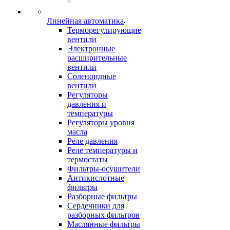
Линейная автоматика
Терморегулирующие
вентили
Электронные
расширительные
вентили
Соленоидные
вентили
Регуляторы
давления и
температуры
Регуляторы уровня
масла
Реле давления
Реле температуры и
термостаты
Фильтры-осушители
Антикислотные
фильтры
Разборные фильтры
Сердечники для
разборных фильтров
Маслянные фильтры