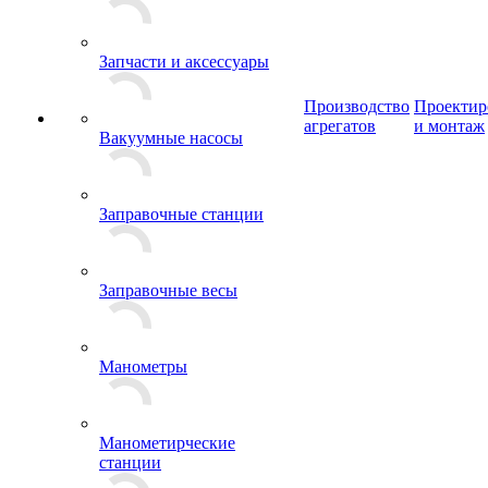
Запчасти и аксессуары
Производство
Проектир
агрегатов
и монтаж
Вакуумные насосы
Заправочные станции
Заправочные весы
Манометры
Манометирческие
станции