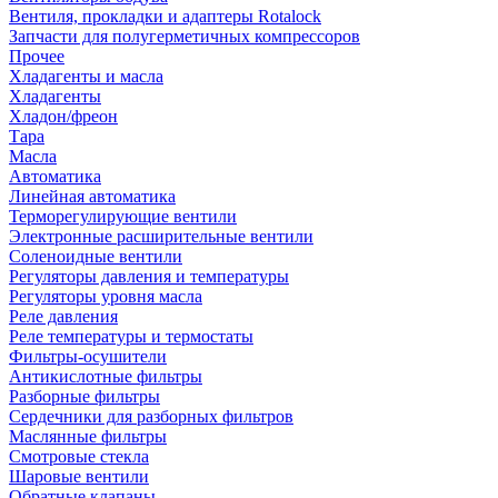
Вентиля, прокладки и адаптеры Rotalock
Запчасти для полугерметичных компрессоров
Прочее
Хладагенты и масла
Хладагенты
Хладон/фреон
Тара
Масла
Автоматика
Линейная автоматика
Терморегулирующие вентили
Электронные расширительные вентили
Соленоидные вентили
Регуляторы давления и температуры
Регуляторы уровня масла
Реле давления
Реле температуры и термостаты
Фильтры-осушители
Антикислотные фильтры
Разборные фильтры
Сердечники для разборных фильтров
Маслянные фильтры
Смотровые стекла
Шаровые вентили
Обратные клапаны