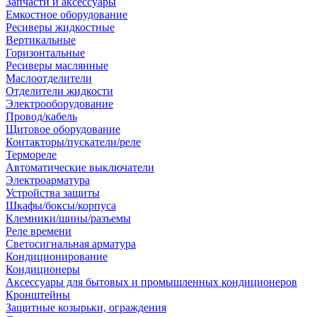
Запчасти и аксессуары
Емкостное оборудование
Ресиверы жидкостные
Вертикальные
Горизонтальные
Ресиверы маслянные
Маслоотделители
Отделители жидкости
Электрооборудование
Провод/кабель
Щитовое оборудование
Контакторы/пускатели/реле
Термореле
Автоматические выключатели
Электроарматура
Устройства защиты
Шкафы/боксы/корпуса
Клемники/шины/разъемы
Реле времени
Светосигнальная арматура
Кондиционирование
Кондиционеры
Аксессуары для бытовых и промышленных кондиционеров
Кронштейны
Защитные козырьки, ограждения