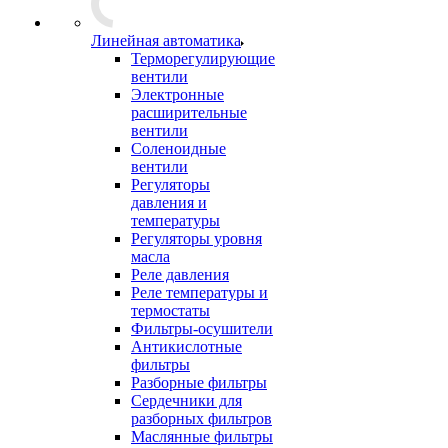
Линейная автоматика
Терморегулирующие
вентили
Электронные
расширительные
вентили
Соленоидные
вентили
Регуляторы
давления и
температуры
Регуляторы уровня
масла
Реле давления
Реле температуры и
термостаты
Фильтры-осушители
Антикислотные
фильтры
Разборные фильтры
Сердечники для
разборных фильтров
Маслянные фильтры