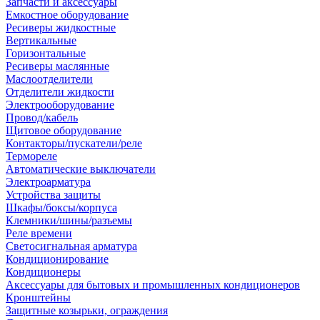
Запчасти и аксессуары
Емкостное оборудование
Ресиверы жидкостные
Вертикальные
Горизонтальные
Ресиверы маслянные
Маслоотделители
Отделители жидкости
Электрооборудование
Провод/кабель
Щитовое оборудование
Контакторы/пускатели/реле
Термореле
Автоматические выключатели
Электроарматура
Устройства защиты
Шкафы/боксы/корпуса
Клемники/шины/разъемы
Реле времени
Светосигнальная арматура
Кондиционирование
Кондиционеры
Аксессуары для бытовых и промышленных кондиционеров
Кронштейны
Защитные козырьки, ограждения