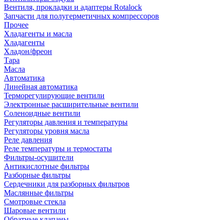
Вентиля, прокладки и адаптеры Rotalock
Запчасти для полугерметичных компрессоров
Прочее
Хладагенты и масла
Хладагенты
Хладон/фреон
Тара
Масла
Автоматика
Линейная автоматика
Терморегулирующие вентили
Электронные расширительные вентили
Соленоидные вентили
Регуляторы давления и температуры
Регуляторы уровня масла
Реле давления
Реле температуры и термостаты
Фильтры-осушители
Антикислотные фильтры
Разборные фильтры
Сердечники для разборных фильтров
Маслянные фильтры
Смотровые стекла
Шаровые вентили
Обратные клапаны