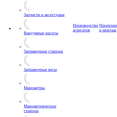
Запчасти и аксессуары
Производство
Проектир
агрегатов
и монтаж
Вакуумные насосы
Заправочные станции
Заправочные весы
Манометры
Манометирческие
станции