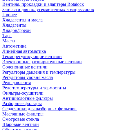
Вентиля, прокладки и адаптеры Rotalock
Запчасти для полугерметичных компрессоров
Прочее
Хладагенты и масла
Хладагенты
Хладон/фреон
Тара
Масла
Автоматика
Линейная автоматика
Терморегулирующие вентили
Электронные расширительные вентили
Соленоидные вентили
Регуляторы давления и температуры
Регуляторы уровня масла
Реле давления
Реле температуры и термостаты
Фильтры-осушители
Антикислотные фильтры
Разборные фильтры
Сердечники для разборных фильтров
Маслянные фильтры
Смотровые стекла
Шаровые вентили
Обратные клапаны