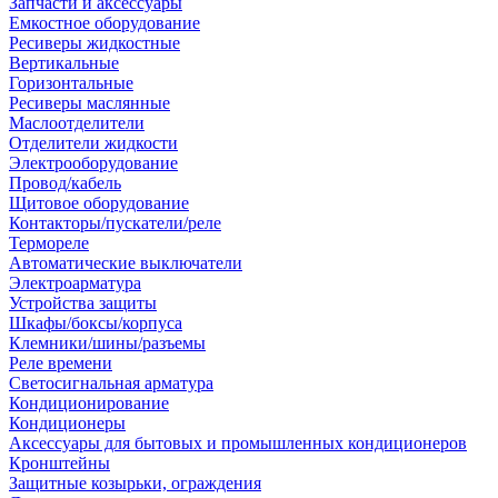
Запчасти и аксессуары
Емкостное оборудование
Ресиверы жидкостные
Вертикальные
Горизонтальные
Ресиверы маслянные
Маслоотделители
Отделители жидкости
Электрооборудование
Провод/кабель
Щитовое оборудование
Контакторы/пускатели/реле
Термореле
Автоматические выключатели
Электроарматура
Устройства защиты
Шкафы/боксы/корпуса
Клемники/шины/разъемы
Реле времени
Светосигнальная арматура
Кондиционирование
Кондиционеры
Аксессуары для бытовых и промышленных кондиционеров
Кронштейны
Защитные козырьки, ограждения