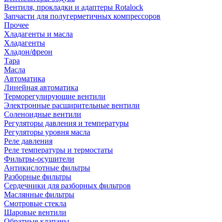
Вентиля, прокладки и адаптеры Rotalock
Запчасти для полугерметичных компрессоров
Прочее
Хладагенты и масла
Хладагенты
Хладон/фреон
Тара
Масла
Автоматика
Линейная автоматика
Терморегулирующие вентили
Электронные расширительные вентили
Соленоидные вентили
Регуляторы давления и температуры
Регуляторы уровня масла
Реле давления
Реле температуры и термостаты
Фильтры-осушители
Антикислотные фильтры
Разборные фильтры
Сердечники для разборных фильтров
Маслянные фильтры
Смотровые стекла
Шаровые вентили
Обратные клапаны