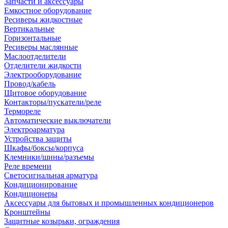
Запчасти и аксессуары
Емкостное оборудование
Ресиверы жидкостные
Вертикальные
Горизонтальные
Ресиверы маслянные
Маслоотделители
Отделители жидкости
Электрооборудование
Провод/кабель
Щитовое оборудование
Контакторы/пускатели/реле
Термореле
Автоматические выключатели
Электроарматура
Устройства защиты
Шкафы/боксы/корпуса
Клемники/шины/разъемы
Реле времени
Светосигнальная арматура
Кондиционирование
Кондиционеры
Аксессуары для бытовых и промышленных кондиционеров
Кронштейны
Защитные козырьки, ограждения