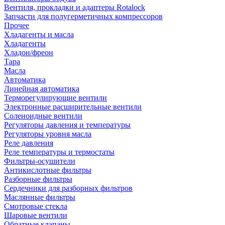
Вентиля, прокладки и адаптеры Rotalock
Запчасти для полугерметичных компрессоров
Прочее
Хладагенты и масла
Хладагенты
Хладон/фреон
Тара
Масла
Автоматика
Линейная автоматика
Терморегулирующие вентили
Электронные расширительные вентили
Соленоидные вентили
Регуляторы давления и температуры
Регуляторы уровня масла
Реле давления
Реле температуры и термостаты
Фильтры-осушители
Антикислотные фильтры
Разборные фильтры
Сердечники для разборных фильтров
Маслянные фильтры
Смотровые стекла
Шаровые вентили
Обратные клапаны