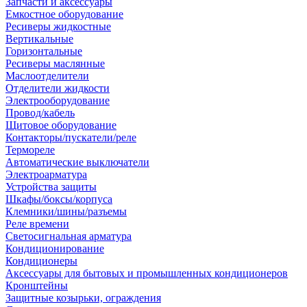
Запчасти и аксессуары
Емкостное оборудование
Ресиверы жидкостные
Вертикальные
Горизонтальные
Ресиверы маслянные
Маслоотделители
Отделители жидкости
Электрооборудование
Провод/кабель
Щитовое оборудование
Контакторы/пускатели/реле
Термореле
Автоматические выключатели
Электроарматура
Устройства защиты
Шкафы/боксы/корпуса
Клемники/шины/разъемы
Реле времени
Светосигнальная арматура
Кондиционирование
Кондиционеры
Аксессуары для бытовых и промышленных кондиционеров
Кронштейны
Защитные козырьки, ограждения