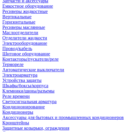
Запчасти и аксессуары
Емкостное оборудование
Ресиверы жидкостные
Вертикальные
Горизонтальные
Ресиверы маслянные
Маслоотделители
Отделители жидкости
Электрооборудование
Провод/кабель
Щитовое оборудование
Контакторы/пускатели/реле
Термореле
Автоматические выключатели
Электроарматура
Устройства защиты
Шкафы/боксы/корпуса
Клемники/шины/разъемы
Реле времени
Светосигнальная арматура
Кондиционирование
Кондиционеры
Аксессуары для бытовых и промышленных кондиционеров
Кронштейны
Защитные козырьки, ограждения