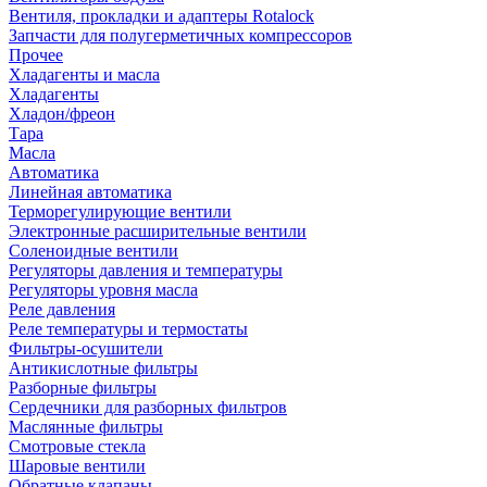
Вентиля, прокладки и адаптеры Rotalock
Запчасти для полугерметичных компрессоров
Прочее
Хладагенты и масла
Хладагенты
Хладон/фреон
Тара
Масла
Автоматика
Линейная автоматика
Терморегулирующие вентили
Электронные расширительные вентили
Соленоидные вентили
Регуляторы давления и температуры
Регуляторы уровня масла
Реле давления
Реле температуры и термостаты
Фильтры-осушители
Антикислотные фильтры
Разборные фильтры
Сердечники для разборных фильтров
Маслянные фильтры
Смотровые стекла
Шаровые вентили
Обратные клапаны